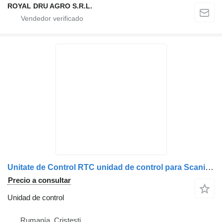
ROYAL DRU AGRO S.R.L.
Unitate de Control RTC unidad de control para Scania 2424369 – Hardware Assy 2252124 – Topographic data 2154907 – Hardware 2305316 – Consecutive No. 1514-0356 – System voltage 24V – Supplier designation 3129 – GSM GPS – Prog date 2015-06-01 camión
Precio a consultar
Unidad de control
Rumanía, Cristesti