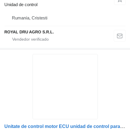
Unidad de control
Rumanía, Cristesti
ROYAL DRU AGRO S.R.L.
Unitate de control motor ECU unidad de control para Scania (numere piese: 2036116, 2420330, 2391463, 2204868, 2272108, 2292782, 2309636) camión