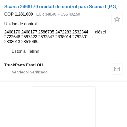
Scania 2468170 unidad de control para Scania L,P,G,R,S-series (2016-) cabeza tractora
COP 1.281.000
EUR 348,40
≈ US$ 402,50
Unidad de control
2468170 2468177 2586735 2472283 2532344
diésel
2722646 2597422 2532347 2838014 2792301
2838013 2851068...
Estonia, Tallinn
TruckParts Eesti OÜ