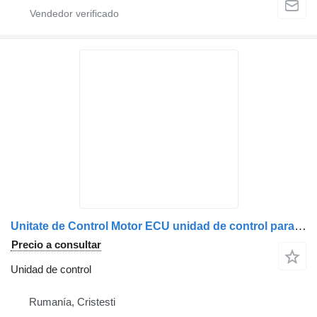
Unitate de Control Motor ECU unidad de control para Scania 2664542 / 2575033 / 2643647 / 2717277 / 2771790 / 2806400 / 2818472 / 2841937 / 2853088 / 2882669 / 2890383 camión
Precio a consultar
Unidad de control
Rumanía, Cristesti