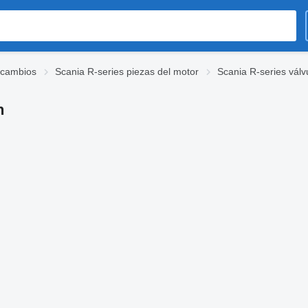
ecambios
Scania R-series piezas del motor
Scania R-series vál
n