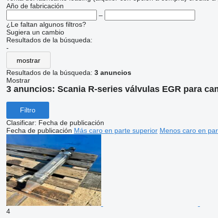
Año de fabricación
–
¿Le faltan algunos filtros?
Sugiera un cambio
Resultados de la búsqueda:
-
mostrar
Resultados de la búsqueda:
3 anuncios
Mostrar
3 anuncios:
Scania R-series válvulas EGR para ca
Filtro
Clasificar
:
Fecha de publicación
Fecha de publicación
Más caro en parte superior
Menos caro en par
4