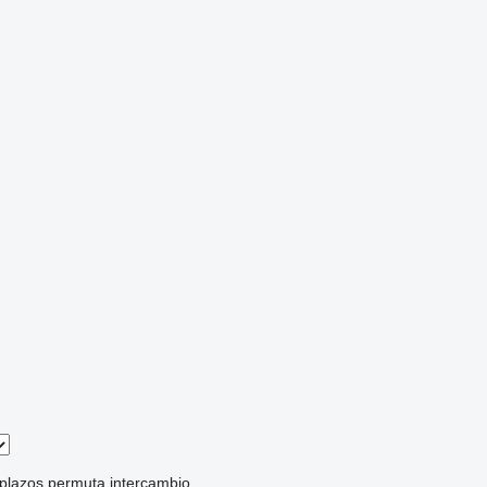
 plazos
permuta
intercambio