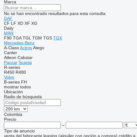
Marca
No se han encontrado resultados para esta consulta
DAF
CF
LF
XD
XF
XG
Daily
MAN
F90
TGA
TGL
TGM
TGS
TGX
Mercedes-Benz
A-Class
Actros
Atego
Canter
Atleon
Cabstar
Paccar
Scania
R-series
R450
R480
Volvo
B-series
FH
mostrar todos
Ubicación
Radio de búsqueda
Colombia
Precio
–
Tipo de anuncio
venta
del fabricante
leasing (alquiler con opción a compra)
crédito
a