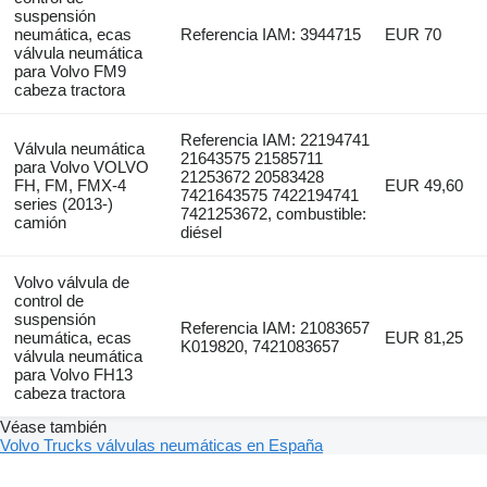
suspensión
neumática, ecas
Referencia IAM: 3944715
EUR 70
válvula neumática
para Volvo FM9
cabeza tractora
Referencia IAM: 22194741
Válvula neumática
21643575 21585711
para Volvo VOLVO
21253672 20583428
FH, FM, FMX-4
EUR 49,60
7421643575 7422194741
series (2013-)
7421253672, combustible:
camión
diésel
Volvo válvula de
control de
suspensión
Referencia IAM: 21083657
neumática, ecas
EUR 81,25
K019820, 7421083657
válvula neumática
para Volvo FH13
cabeza tractora
Véase también
Volvo Trucks válvulas neumáticas en España