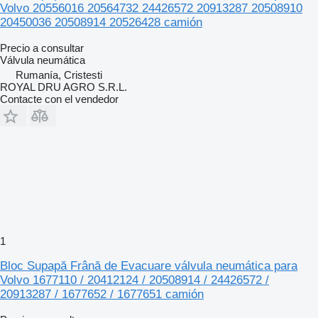
Volvo 20556016 20564732 24426572 20913287 20508910
20450036 20508914 20526428 camión
Precio a consultar
Válvula neumática
Rumanía, Cristesti
ROYAL DRU AGRO S.R.L.
Contacte con el vendedor
1
Bloc Supapă Frână de Evacuare válvula neumática para
Volvo 1677110 / 20412124 / 20508914 / 24426572 /
20913287 / 1677652 / 1677651 camión