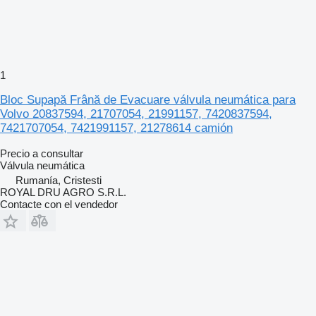
1
Bloc Supapă Frână de Evacuare válvula neumática para
Volvo 20837594, 21707054, 21991157, 7420837594,
7421707054, 7421991157, 21278614 camión
Precio a consultar
Válvula neumática
Rumanía, Cristesti
ROYAL DRU AGRO S.R.L.
Contacte con el vendedor