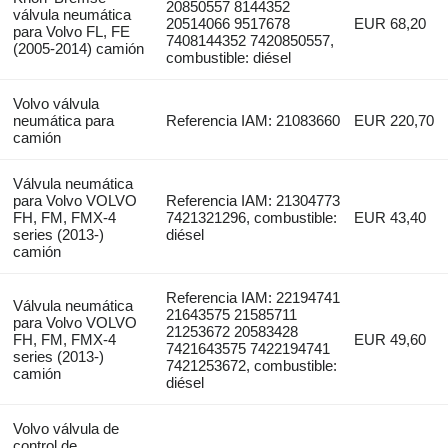
20850557 8144352
válvula neumática
20514066 9517678
EUR 68,20
para Volvo FL, FE
7408144352 7420850557,
(2005-2014) camión
combustible: diésel
Volvo válvula
neumática para
Referencia IAM: 21083660
EUR 220,70
camión
Válvula neumática
para Volvo VOLVO
Referencia IAM: 21304773
FH, FM, FMX-4
7421321296, combustible:
EUR 43,40
series (2013-)
diésel
camión
Referencia IAM: 22194741
Válvula neumática
21643575 21585711
para Volvo VOLVO
21253672 20583428
FH, FM, FMX-4
EUR 49,60
7421643575 7422194741
series (2013-)
7421253672, combustible:
camión
diésel
Volvo válvula de
control de