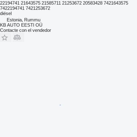
22194741 21643575 21585711 21253672 20583428 7421643575
7422194741 7421253672
diésel
Estonia, Rummu
KB AUTO EESTI OÜ
Contacte con el vendedor