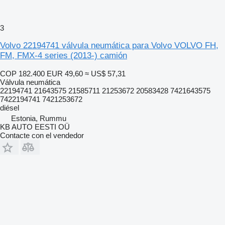
3
Volvo 22194741 válvula neumática para Volvo VOLVO FH,
FM, FMX-4 series (2013-) camión
COP 182.400
EUR 49,60
≈ US$ 57,31
Válvula neumática
22194741 21643575 21585711 21253672 20583428 7421643575
7422194741 7421253672
diésel
Estonia, Rummu
KB AUTO EESTI OÜ
Contacte con el vendedor