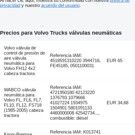
Al hacer clic aquí, muestra su conformidad con nuestra
política de
privacidad
y nuestro
acuerdo del usuario
.
Precios para Volvo Trucks válvulas neumáticas
Volvo válvula de
control de presión de
Referencia IAM:
aire válvula
4518591310220 3944716,
EUR 65
neumática para
FE45185, 0501100031
Volvo FH12 4x2
cabeza tractora
Referencia IAM:
WABCO válvula
4721950180 42123220
neumática para
1376793 1079666
Volvo FL, FL6, FL7,
41027224 1934975
EUR 34,68
FL10, FL12, FS718
1504901 5801091133
(1985-2005) cabeza
4460000008 42542734...,
tractora
combustible: diésel
Referencia IAM: K013741
Knorr-Bremse