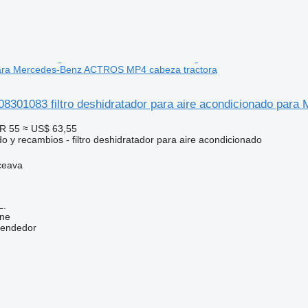
ara Mercedes-Benz ACTROS MP4 cabeza tractora
608301083 filtro deshidratador para aire acondicionado p
R 55
≈ US$ 63,55
o y recambios - filtro deshidratador para aire acondicionado
ceava
L.
ine
vendedor