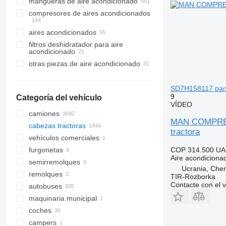
mangueras de aire acondicionado
compresores de aires acondicionados
aires acondicionados
filtros deshidratador para aire
acondicionado
otras piezas de aire acondicionado
SD7H158117 par
9
Categoría del vehículo
VÍDEO
camiones
MAN COMPRES
cabezas tractoras
tractora
vehículos comerciales
COP 314.500
UA
furgonetas
Aire acondiciona
semirremolques
Ucrania, Cher
remolques
TIR-Rozborka
Contacte con el 
autobuses
maquinaria municipal
coches
vehículos municipales
campers
camiones de basura