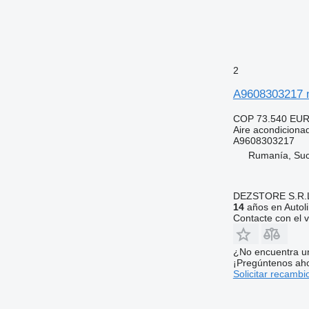
2
A9608303217 m
COP 73.540
EUR
Aire acondiciona
A9608303217
Rumanía, Su
DEZSTORE S.R.
14
años en Autol
Contacte con el 
¿No encuentra u
¡Pregúntenos ah
Solicitar recambi