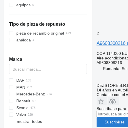
equipos
accesorios para camiones y
remolques
equipos frigoríficos
Tipo de pieza de repuesto
pieza de recambio original
2
análoga
A9608308216 m
COP 114.000
EU
Aire acondiciona
Marca
A9608308216
Rumanía, Su
DAF
DEZSTORE S.R.
MAN
CF
S-Way
14
años en Autol
Mercedes-Benz
LF
Stralis
Lion's series
Contacte con el 
Renault
XF
Trakker
TGA
A-Class
Canter
Scania
XG
TGL
Actros
Kerax
Suscríbase para 
Volvo
TGM
Antos
Magnum
G-series
mostrar todos
TGS
Arocs
Midlum
P-series
B-series
Suscribirse