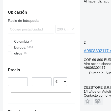
TGX
Atego
Premium
R-series
FH
Al hacer clic aq
Axor
T-series
FL
Ubicación
Econic
FM
MB
FMX
Radio de búsqueda
VNL
Colombia
2
Europa
A9608302117 m
otros
Estonia
Rumanía
Ucrania
COP 69.860
EUR
Aire acondiciona
Polonia
México
A9608302117
Precio
Países Bajos
Rumanía, Su
Lituania
–
Alemania
DEZSTORE S.R.
Portugal
14
años en Autol
España
Contacte con el 
mostrar todos