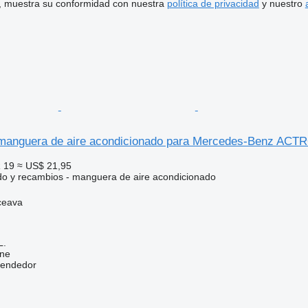
uí, muestra su conformidad con nuestra
política de privacidad
y nuestro
anguera de aire acondicionado para Mercedes-Benz ACTR
 19
≈ US$ 21,95
do y recambios - manguera de aire acondicionado
ceava
L.
ine
vendedor