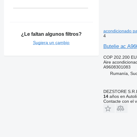
acondicionado p
¿Le faltan algunos filtros?
4
Sugiera un cambio
Butelie ac A9
COP 202.200
EU
Aire acondicionad
A9608301083
Rumanía, Su
DEZSTORE S.R.
14
años en Autol
Contacte con el 