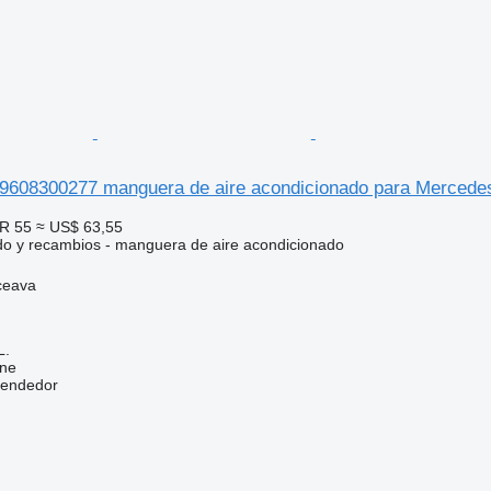
9608300277 manguera de aire acondicionado para Merced
R 55
≈ US$ 63,55
do y recambios - manguera de aire acondicionado
ceava
L.
ine
vendedor