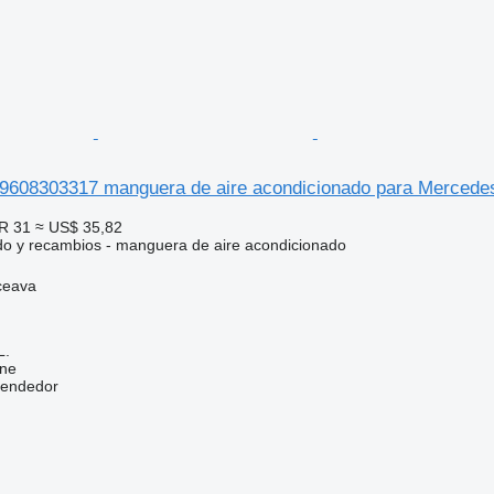
9608303317 manguera de aire acondicionado para Merced
R 31
≈ US$ 35,82
do y recambios - manguera de aire acondicionado
ceava
L.
ine
vendedor