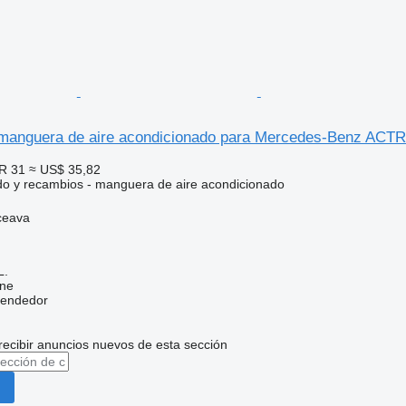
anguera de aire acondicionado para Mercedes-Benz ACTR
R 31
≈ US$ 35,82
do y recambios - manguera de aire acondicionado
ceava
L.
ine
vendedor
recibir anuncios nuevos de esta sección