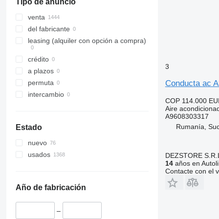
Tipo de anuncio
venta
del fabricante
leasing (alquiler con opción a compra)
crédito
3
a plazos
Conducta ac A
permuta
intercambio
COP 114.000
EU
Aire acondiciona
A9608303317
Rumanía, Su
Estado
nuevo
usados
DEZSTORE S.R.
14
años en Autol
Contacte con el 
Año de fabricación
–