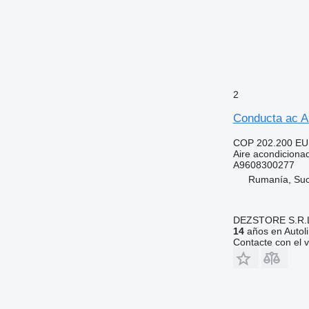
2
Conducta ac A
COP 202.200
EU
Aire acondiciona
A9608300277
Rumanía, Su
DEZSTORE S.R.
14
años en Autol
Contacte con el 