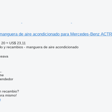
anguera de aire acondicionado para Mercedes-Benz ACTR
 20
≈ US$ 23,11
do y recambios - manguera de aire acondicionado
ceava
L.
ine
vendedor
n recambio?
ora mismo!
o