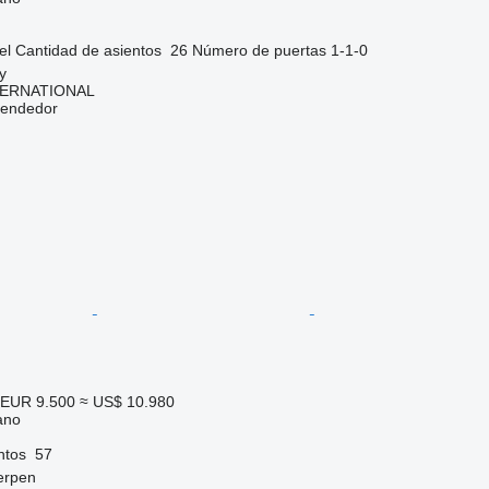
el
Cantidad de asientos
26
Número de puertas
1-1-0
y
TERNATIONAL
vendedor
EUR 9.500
≈ US$ 10.980
ano
ntos
57
erpen