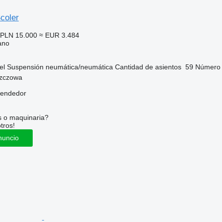
coler
PLN 15.000
≈ EUR 3.484
ano
el
Suspensión
neumática/neumática
Cantidad de asientos
59
Número 
szczowa
vendedor
s o maquinaria?
tros!
nuncio