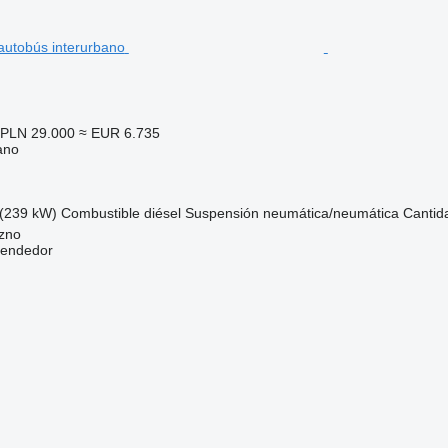
PLN 29.000
≈ EUR 6.735
ano
(239 kW)
Combustible
diésel
Suspensión
neumática/neumática
Cantid
rzno
vendedor