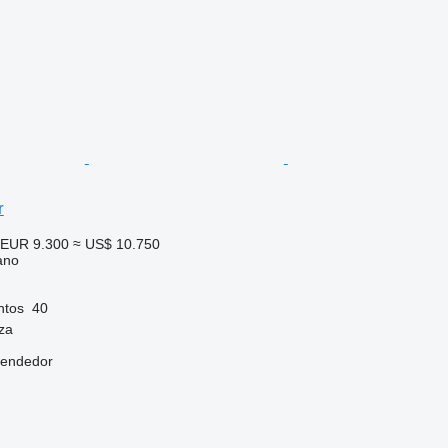
r
EUR 9.300
≈ US$ 10.750
ano
ntos
40
za
vendedor