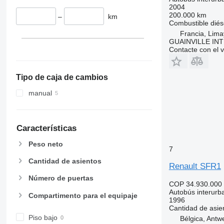
2004
200.000 km
–
km
Combustible
diés
Francia, Lima
GUAINVILLE IN
Contacte con el 
Tipo de caja de cambios
manual
Características
Peso neto
7
Cantidad de asientos
Renault SFR1
Número de puertas
COP 34.930.000
Autobús interurb
Compartimento para el equipaje
1996
Cantidad de asie
Piso bajo
Bélgica, Antw