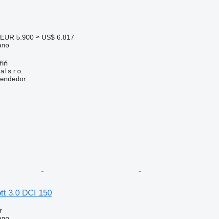
EUR 5.900
≈ US$ 6.817
ano
říň
l s.r.o.
vendedor
tt 3.0 DCI 150
r
ano