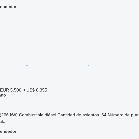
vendedor
EUR 5.500
≈ US$ 6.355
ano
(266 kW)
Combustible
diésel
Cantidad de asientos
64
Número de pue
aľa
vendedor