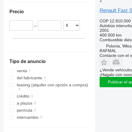
1
Chequia
Renault Fast S
Precio
Francia
Eslovaquia
COP 12.810.000
Autobús interurb
–
Bélgica
2001
400.000 km
Combustible
diés
Polonia, Wło
RAFMAL
Contacte con el 
Tipo de anuncio
¿Vende vehículo
venta
¡Hagalo con noso
del fabricante
Publicar el a
leasing (alquiler con opción a compra)
crédito
a plazos
permuta
intercambio