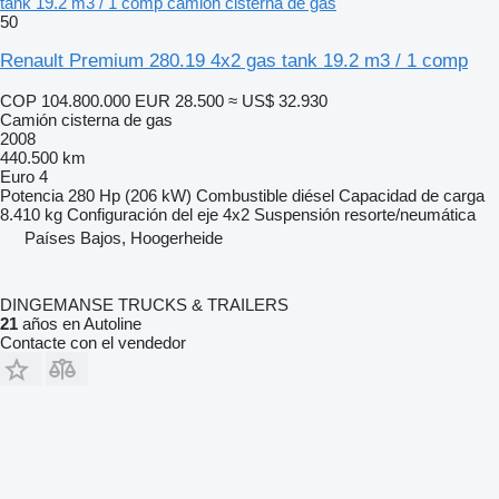
tank 19.2 m3 / 1 comp camión cisterna de gas
50
Renault Premium 280.19 4x2 gas tank 19.2 m3 / 1 comp
COP 104.800.000
EUR 28.500
≈ US$ 32.930
Camión cisterna de gas
2008
440.500 km
Euro 4
Potencia
280 Hp (206 kW)
Combustible
diésel
Capacidad de carga
8.410 kg
Configuración del eje
4x2
Suspensión
resorte/neumática
Países Bajos, Hoogerheide
DINGEMANSE TRUCKS & TRAILERS
21
años en Autoline
Contacte con el vendedor