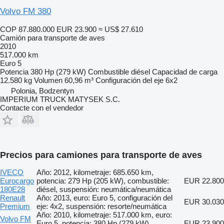
Volvo FM 380
COP 87.880.000
EUR 23.900
≈ US$ 27.610
Camión para transporte de aves
2010
517.000 km
Euro 5
Potencia
380 Hp (279 kW)
Combustible
diésel
Capacidad de carga
12.580 kg
Volumen
60,96 m³
Configuración del eje
6x2
Polonia, Bodzentyn
IMPERIUM TRUCK MATYSEK S.C.
Contacte con el vendedor
Precios para camiones para transporte de aves
IVECO
Año: 2012, kilometraje: 685.650 km,
Eurocargo
potencia: 279 Hp (205 kW), combustible:
EUR 22.800
180E28
diésel, suspensión: neumática/neumática
Renault
Año: 2013, euro: Euro 5, configuración del
EUR 30.030
Premium
eje: 4x2, suspensión: resorte/neumática
Año: 2010, kilometraje: 517.000 km, euro:
Volvo FM
Euro 5, potencia: 380 Hp (279 kW),
EUR 23.900