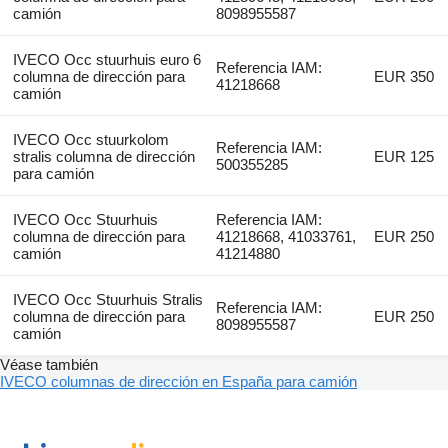
camión
8098955587
IVECO Occ stuurhuis euro 6
Referencia IAM:
columna de dirección para
EUR 350
41218668
camión
IVECO Occ stuurkolom
Referencia IAM:
stralis columna de dirección
EUR 125
500355285
para camión
IVECO Occ Stuurhuis
Referencia IAM:
columna de dirección para
41218668, 41033761,
EUR 250
camión
41214880
IVECO Occ Stuurhuis Stralis
Referencia IAM:
columna de dirección para
EUR 250
8098955587
camión
Véase también
IVECO columnas de dirección en España para camión