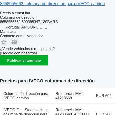
8658955662 columna de dirección para IVECO camión
Precio a consultar
Columna de dirección
8658955662,500398347,130BARS
Portugal, ARGONCILHE
Manaiacar
Contacte con el vendedor
¿Vende vehículos o maquinaria?
¡Hagalo con nosotros!
Publicar el anuncio
Precios para IVECO columnas de dirección
Columna de dirección para
Referencia IAM:
EUR 602
IVECO camión
41218668
IVECO Occ Steering House
Referencia IAM:
columna de dirección para
41289648, 41218668,
EUR 200