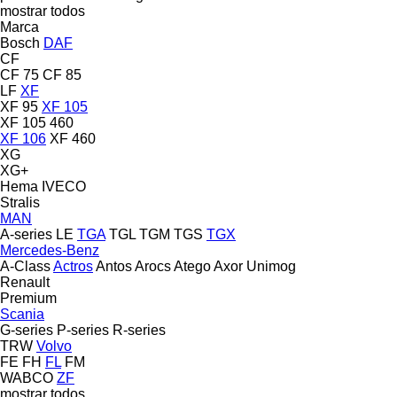
mostrar todos
Marca
Bosch
DAF
CF
CF 75
CF 85
LF
XF
XF 95
XF 105
XF 105 460
XF 106
XF 460
XG
XG+
Hema
IVECO
Stralis
MAN
A-series
LE
TGA
TGL
TGM
TGS
TGX
Mercedes-Benz
A-Class
Actros
Antos
Arocs
Atego
Axor
Unimog
Renault
Premium
Scania
G-series
P-series
R-series
TRW
Volvo
FE
FH
FL
FM
WABCO
ZF
mostrar todos