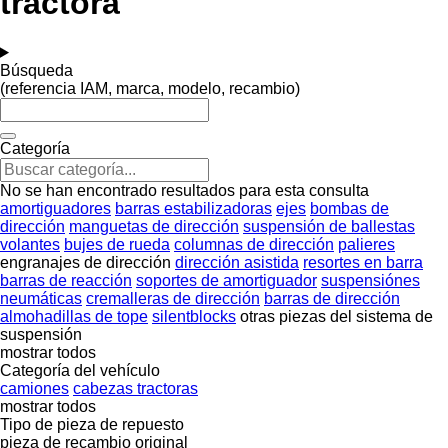
tractora
Búsqueda
(referencia IAM, marca, modelo, recambio)
Categoría
No se han encontrado resultados para esta consulta
amortiguadores
barras estabilizadoras
ejes
bombas de
dirección
manguetas de dirección
suspensión de ballestas
volantes
bujes de rueda
columnas de dirección
palieres
engranajes de dirección
dirección asistida
resortes en barra
barras de reacción
soportes de amortiguador
suspensiónes
neumáticas
cremalleras de dirección
barras de dirección
almohadillas de tope
silentblocks
otras piezas del sistema de
suspensión
mostrar todos
Categoría del vehículo
camiones
cabezas tractoras
mostrar todos
Tipo de pieza de repuesto
pieza de recambio original