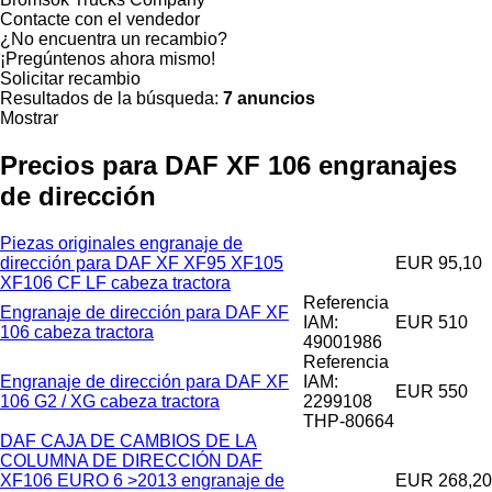
Contacte con el vendedor
¿No encuentra un recambio?
¡Pregúntenos ahora mismo!
Solicitar recambio
Resultados de la búsqueda:
7 anuncios
Mostrar
Precios para DAF XF 106 engranajes
de dirección
Piezas originales engranaje de
dirección para DAF XF XF95 XF105
EUR 95,10
XF106 CF LF cabeza tractora
Referencia
Engranaje de dirección para DAF XF
IAM:
EUR 510
106 cabeza tractora
49001986
Referencia
Engranaje de dirección para DAF XF
IAM:
EUR 550
106 G2 / XG cabeza tractora
2299108
THP-80664
DAF CAJA DE CAMBIOS DE LA
COLUMNA DE DIRECCIÓN DAF
XF106 EURO 6 >2013 engranaje de
EUR 268,20