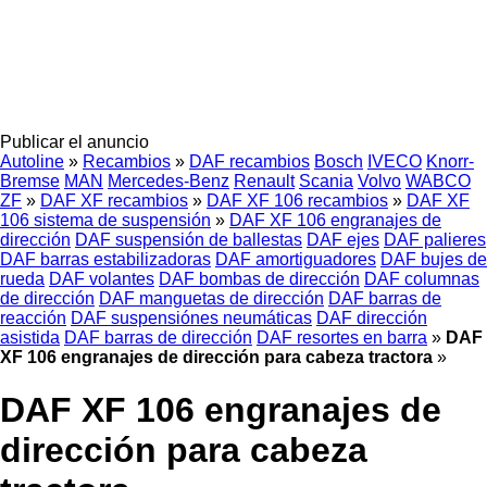
Publicar el anuncio
Autoline
»
Recambios
»
DAF recambios
Bosch
IVECO
Knorr-
Bremse
MAN
Mercedes-Benz
Renault
Scania
Volvo
WABCO
ZF
»
DAF XF recambios
»
DAF XF 106 recambios
»
DAF XF
106 sistema de suspensión
»
DAF XF 106 engranajes de
dirección
DAF suspensión de ballestas
DAF ejes
DAF palieres
DAF barras estabilizadoras
DAF amortiguadores
DAF bujes de
rueda
DAF volantes
DAF bombas de dirección
DAF columnas
de dirección
DAF manguetas de dirección
DAF barras de
reacción
DAF suspensiónes neumáticas
DAF dirección
asistida
DAF barras de dirección
DAF resortes en barra
»
DAF
XF 106 engranajes de dirección para cabeza tractora
»
DAF XF 106 engranajes de
dirección para cabeza