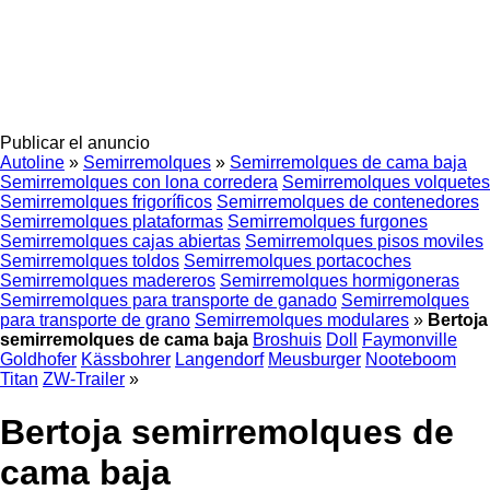
Publicar el anuncio
Autoline
»
Semirremolques
»
Semirremolques de cama baja
Semirremolques con lona corredera
Semirremolques volquetes
Semirremolques frigoríficos
Semirremolques de contenedores
Semirremolques plataformas
Semirremolques furgones
Semirremolques cajas abiertas
Semirremolques pisos moviles
Semirremolques toldos
Semirremolques portacoches
Semirremolques madereros
Semirremolques hormigoneras
Semirremolques para transporte de ganado
Semirremolques
para transporte de grano
Semirremolques modulares
»
Bertoja
semirremolques de cama baja
Broshuis
Doll
Faymonville
Goldhofer
Kässbohrer
Langendorf
Meusburger
Nooteboom
Titan
ZW-Trailer
»
Bertoja semirremolques de
cama baja