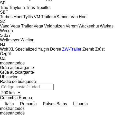
SP
Trax
Traylona
Trias
Trouillet
SBT
Turbos Hoet
Tyllis
VM Trailer
VS-mont
Van Hool
SZ
Vang
Vega Trailer
Vega
Veldhuizen
Verem
Wackenhut
Warkas
Wecon
S 327
Wellmeyer
Wielton
NJ
Wolf
XL Specialized
Yalçın Dorse
ZW-Trailer
Zremb
Zrůst
Özgül
OZ
mostrar todos
Grúa autocargante
Grúa autocargante
Ubicación
Radio de búsqueda
Colombia
Europa
Italia
Rumanía
Países Bajos
Lituania
mostrar todos
mostrar todos