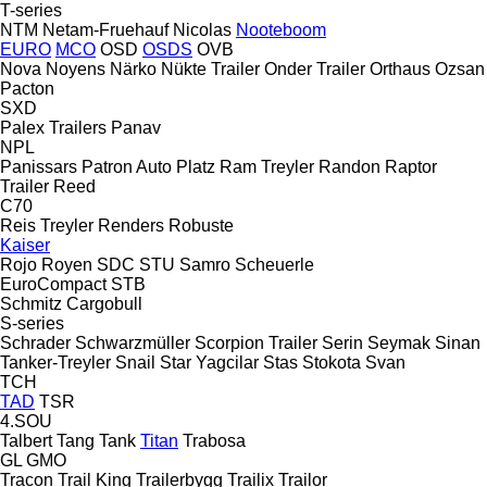
T-series
NTM
Netam-Fruehauf
Nicolas
Nooteboom
EURO
MCO
OSD
OSDS
OVB
Nova
Noyens
Närko
Nükte Trailer
Onder Trailer
Orthaus
Ozsan
Pacton
SXD
Palex Trailers
Panav
NPL
Panissars
Patron Auto
Platz
Ram Treyler
Randon
Raptor
Trailer
Reed
C70
Reis Treyler
Renders
Robuste
Kaiser
Rojo
Royen
SDC
STU
Samro
Scheuerle
EuroCompact
STB
Schmitz Cargobull
S-series
Schrader
Schwarzmüller
Scorpion Trailer
Serin
Seymak
Sinan
Tanker-Treyler
Snail
Star Yagcilar
Stas
Stokota
Svan
TCH
TAD
TSR
4.SOU
Talbert
Tang
Tank
Titan
Trabosa
GL
GMO
Tracon
Trail King
Trailerbygg
Trailix
Trailor