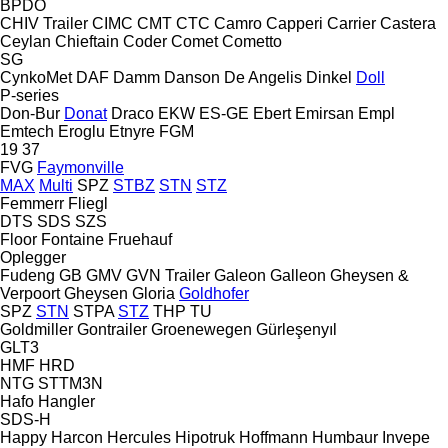
BPDO
CHIV Trailer
CIMC
CMT
CTC
Camro
Capperi
Carrier
Castera
Ceylan
Chieftain
Coder
Comet
Cometto
SG
CynkoMet
DAF
Damm
Danson
De Angelis
Dinkel
Doll
P-series
Don-Bur
Donat
Draco
EKW
ES-GE
Ebert
Emirsan
Empl
Emtech
Eroglu
Etnyre
FGM
19
37
FVG
Faymonville
MAX
Multi
SPZ
STBZ
STN
STZ
Femmerr
Fliegl
DTS
SDS
SZS
Floor
Fontaine
Fruehauf
Oplegger
Fudeng
GB
GMV
GVN Trailer
Galeon
Galleon
Gheysen &
Verpoort
Gheysen
Gloria
Goldhofer
SPZ
STN
STPA
STZ
THP
TU
Goldmiller
Gontrailer
Groenewegen
Gürleşenyıl
GLT3
HMF
HRD
NTG
STTM3N
Hafo
Hangler
SDS-H
Happy
Harcon
Hercules
Hipotruk
Hoffmann
Humbaur
Invepe