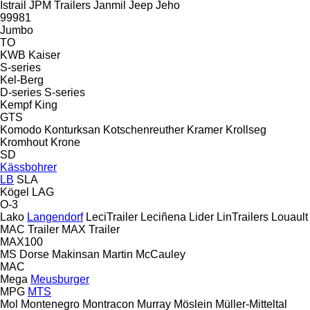
Istrail
JPM Trailers
Janmil
Jeep
Jeho
99981
Jumbo
TO
KWB
Kaiser
S-series
Kel-Berg
D-series
S-series
Kempf
King
GTS
Komodo
Konturksan
Kotschenreuther
Kramer
Krollseg
Kromhout
Krone
SD
Kässbohrer
LB
SLA
Kögel
LAG
O-3
Lako
Langendorf
LeciTrailer
Leciñena
Lider
LinTrailers
Louault
MAC Trailer
MAX Trailer
MAX100
MS Dorse
Makinsan
Martin
McCauley
MAC
Mega
Meusburger
MPG
MTS
Mol
Montenegro
Montracon
Murray
Möslein
Müller-Mitteltal