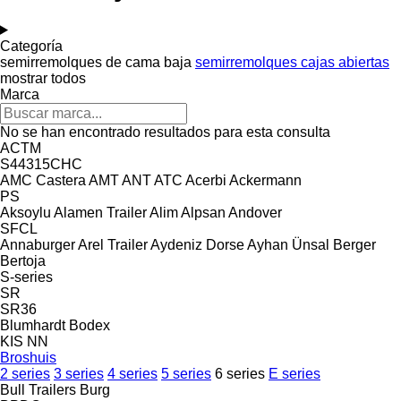
Categoría
semirremolques de cama baja
semirremolques cajas abiertas
mostrar todos
Marca
No se han encontrado resultados para esta consulta
ACTM
S44315CHC
AMC Castera
AMT
ANT
ATC
Acerbi
Ackermann
PS
Aksoylu
Alamen Trailer
Alim
Alpsan
Andover
SFCL
Annaburger
Arel Trailer
Aydeniz Dorse
Ayhan Ünsal
Berger
Bertoja
S-series
SR
SR36
Blumhardt
Bodex
KIS
NN
Broshuis
2 series
3 series
4 series
5 series
6 series
E series
Bull Trailers
Burg