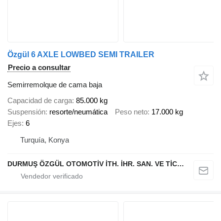
Özgül 6 AXLE LOWBED SEMI TRAILER
Precio a consultar
Semirremolque de cama baja
Capacidad de carga
85.000 kg
Suspensión
resorte/neumática
Peso neto
17.000 kg
Ejes
6
Turquía, Konya
DURMUŞ ÖZGÜL OTOMOTİV İTH. İHR. SAN. VE TİC. A.Ş