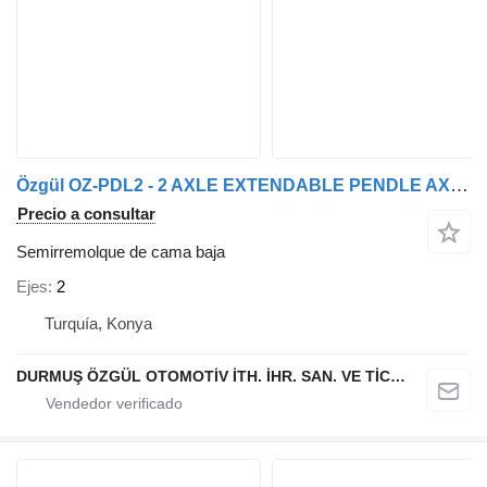
Özgül OZ-PDL2 - 2 AXLE EXTENDABLE PENDLE AXLE LOW LOADER
Precio a consultar
Semirremolque de cama baja
Ejes
2
Turquía, Konya
DURMUŞ ÖZGÜL OTOMOTİV İTH. İHR. SAN. VE TİC. A.Ş