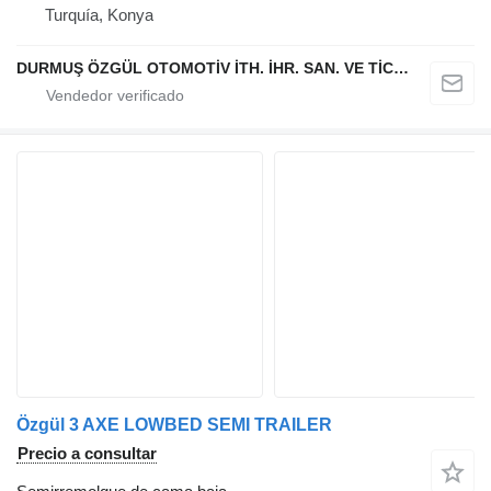
Turquía, Konya
DURMUŞ ÖZGÜL OTOMOTİV İTH. İHR. SAN. VE TİC. A.Ş
Özgül 3 AXE LOWBED SEMI TRAILER
Precio a consultar