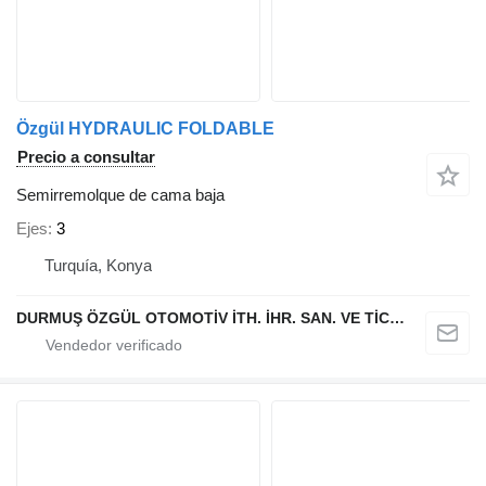
Özgül HYDRAULIC FOLDABLE
Precio a consultar
Semirremolque de cama baja
Ejes
3
Turquía, Konya
DURMUŞ ÖZGÜL OTOMOTİV İTH. İHR. SAN. VE TİC. A.Ş