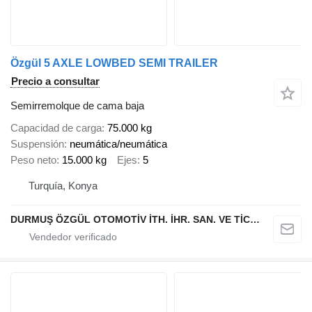
Özgül 5 AXLE LOWBED SEMI TRAILER
Precio a consultar
Semirremolque de cama baja
Capacidad de carga
75.000 kg
Suspensión
neumática/neumática
Peso neto
15.000 kg
Ejes
5
Turquía, Konya
DURMUŞ ÖZGÜL OTOMOTİV İTH. İHR. SAN. VE TİC. A.Ş