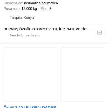
Suspensión
neumática/neumática
Peso neto
12.000 kg
Ejes
3
Turquía, Konya
DURMUŞ ÖZGÜL OTOMOTİV İTH. İHR. SAN. VE TİC. A.Ş
Özgül 2 AXLE LOW LOADER