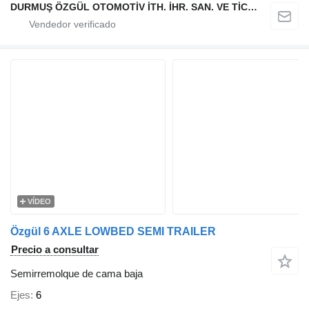
DURMUŞ ÖZGÜL OTOMOTİV İTH. İHR. SAN. VE TİC. A.Ş
VÍDEO
Özgül 6 AXLE LOWBED SEMI TRAILER
Precio a consultar
Semirremolque de cama baja
Ejes
6