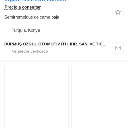
Precio a consultar
Semirremolque de cama baja
Turquía, Konya
DURMUŞ ÖZGÜL OTOMOTİV İTH. İHR. SAN. VE TİC. A.Ş