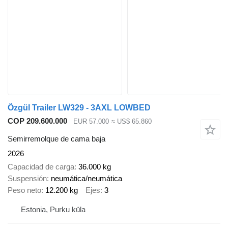
Özgül Trailer LW329 - 3AXL LOWBED
COP 209.600.000
EUR 57.000
≈ US$ 65.860
Semirremolque de cama baja
2026
Capacidad de carga
36.000 kg
Suspensión
neumática/neumática
Peso neto
12.200 kg
Ejes
3
Estonia, Purku küla