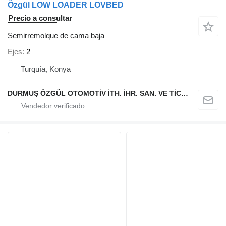
Özgül LOW LOADER LOVBED
Precio a consultar
Semirremolque de cama baja
Ejes
2
Turquía, Konya
DURMUŞ ÖZGÜL OTOMOTİV İTH. İHR. SAN. VE TİC. A.Ş