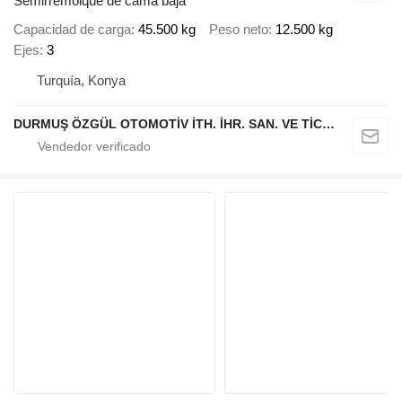
Semirremolque de cama baja
Capacidad de carga
45.500 kg
Peso neto
12.500 kg
Ejes
3
Turquía, Konya
DURMUŞ ÖZGÜL OTOMOTİV İTH. İHR. SAN. VE TİC. A.Ş